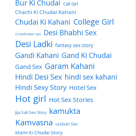
Bur Ki Chudai
Call Girl
Chachi Ki Chudai Kahani
College Girl
Chudai Ki Kahani
Desi Bhabhi Sex
crossdresser sex
Desi Ladki
fantasy sex story
Gandi Kahani
Gand Ki Chudai
Garam Kahani
Gand Sex
Hindi Desi Sex
hindi sex kahani
Hindi Sexy Story
Hotel Sex
Hot girl
Hot Sex Stories
kamukta
Jija Sali Sex Story
Kamvasna
Lesbian Sex
Mami Ki Chudai Story