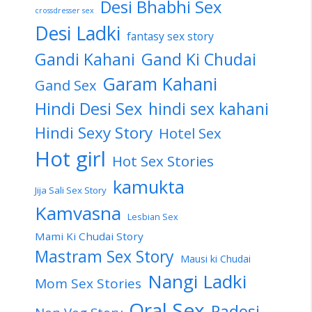
Desi Bhabhi Sex
crossdresser sex
Desi Ladki
fantasy sex story
Gandi Kahani
Gand Ki Chudai
Garam Kahani
Gand Sex
Hindi Desi Sex
hindi sex kahani
Hindi Sexy Story
Hotel Sex
Hot girl
Hot Sex Stories
kamukta
Jija Sali Sex Story
Kamvasna
Lesbian Sex
Mami Ki Chudai Story
Mastram Sex Story
Mausi ki Chudai
Nangi Ladki
Mom Sex Stories
Oral Sex
Padosi