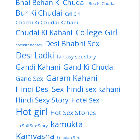
Bhai Behan Ki Chudai
Bua Ki Chudai
Bur Ki Chudai
Call Girl
Chachi Ki Chudai Kahani
College Girl
Chudai Ki Kahani
Desi Bhabhi Sex
crossdresser sex
Desi Ladki
fantasy sex story
Gandi Kahani
Gand Ki Chudai
Garam Kahani
Gand Sex
Hindi Desi Sex
hindi sex kahani
Hindi Sexy Story
Hotel Sex
Hot girl
Hot Sex Stories
kamukta
Jija Sali Sex Story
Kamvasna
Lesbian Sex