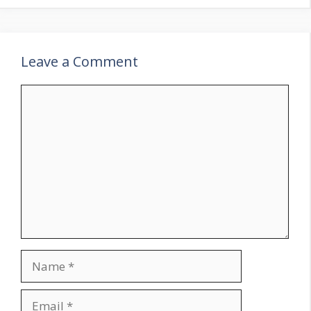
Leave a Comment
Comment
Name
Email