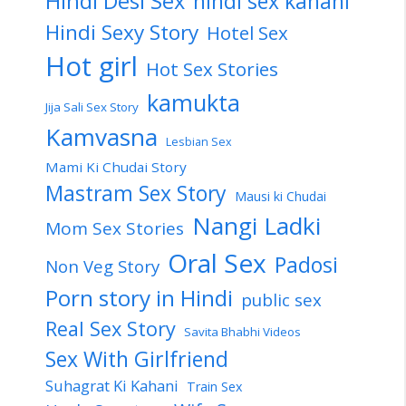
Hindi Desi Sex
hindi sex kahani
Hindi Sexy Story
Hotel Sex
Hot girl
Hot Sex Stories
kamukta
Jija Sali Sex Story
Kamvasna
Lesbian Sex
Mami Ki Chudai Story
Mastram Sex Story
Mausi ki Chudai
Nangi Ladki
Mom Sex Stories
Oral Sex
Padosi
Non Veg Story
Porn story in Hindi
public sex
Real Sex Story
Savita Bhabhi Videos
Sex With Girlfriend
Suhagrat Ki Kahani
Train Sex