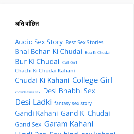
अति वांछित
Audio Sex Story
Best Sex Stories
Bhai Behan Ki Chudai
Bua Ki Chudai
Bur Ki Chudai
Call Girl
Chachi Ki Chudai Kahani
College Girl
Chudai Ki Kahani
Desi Bhabhi Sex
crossdresser sex
Desi Ladki
fantasy sex story
Gandi Kahani
Gand Ki Chudai
Garam Kahani
Gand Sex