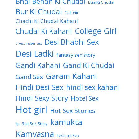
Bhai Behan Ki Chudai
Bua Ki Chudai
Bur Ki Chudai
Call Girl
Chachi Ki Chudai Kahani
College Girl
Chudai Ki Kahani
Desi Bhabhi Sex
crossdresser sex
Desi Ladki
fantasy sex story
Gandi Kahani
Gand Ki Chudai
Garam Kahani
Gand Sex
Hindi Desi Sex
hindi sex kahani
Hindi Sexy Story
Hotel Sex
Hot girl
Hot Sex Stories
kamukta
Jija Sali Sex Story
Kamvasna
Lesbian Sex