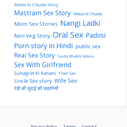
Mami Ki Chudai Story
Mastram Sex Story
Mausi ki Chudai
Nangi Ladki
Mom Sex Stories
Oral Sex
Padosi
Non Veg Story
Porn story in Hindi
public sex
Real Sex Story
Savita Bhabhi Videos
Sex With Girlfriend
Suhagrat Ki Kahani
Train Sex
Wife Sex
Uncle Sex story
रंडी की चुदाई की कहानियाँ
Privacy Policy
Terms
Contact