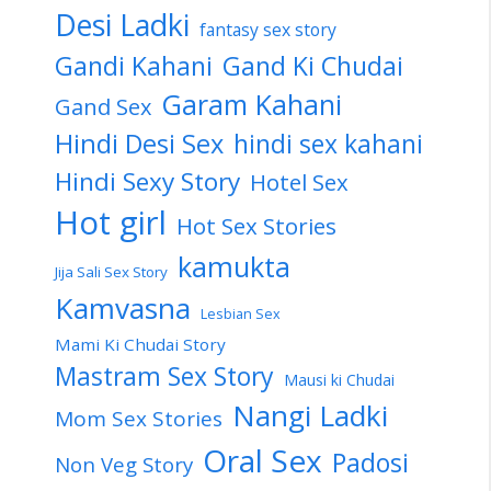
Desi Ladki
fantasy sex story
Gandi Kahani
Gand Ki Chudai
Garam Kahani
Gand Sex
Hindi Desi Sex
hindi sex kahani
Hindi Sexy Story
Hotel Sex
Hot girl
Hot Sex Stories
kamukta
Jija Sali Sex Story
Kamvasna
Lesbian Sex
Mami Ki Chudai Story
Mastram Sex Story
Mausi ki Chudai
Nangi Ladki
Mom Sex Stories
Oral Sex
Padosi
Non Veg Story