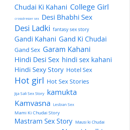
College Girl
Chudai Ki Kahani
Desi Bhabhi Sex
crossdresser sex
Desi Ladki
fantasy sex story
Gandi Kahani
Gand Ki Chudai
Garam Kahani
Gand Sex
Hindi Desi Sex
hindi sex kahani
Hindi Sexy Story
Hotel Sex
Hot girl
Hot Sex Stories
kamukta
Jija Sali Sex Story
Kamvasna
Lesbian Sex
Mami Ki Chudai Story
Mastram Sex Story
Mausi ki Chudai