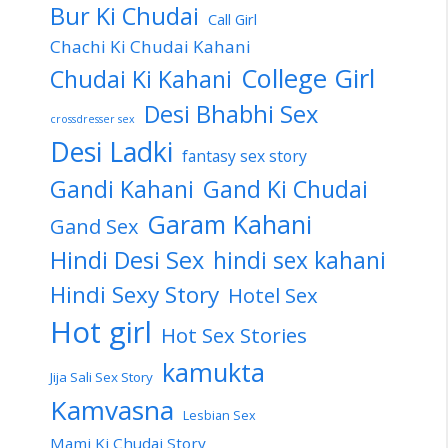
Bur Ki Chudai
Call Girl
Chachi Ki Chudai Kahani
College Girl
Chudai Ki Kahani
Desi Bhabhi Sex
crossdresser sex
Desi Ladki
fantasy sex story
Gandi Kahani
Gand Ki Chudai
Garam Kahani
Gand Sex
Hindi Desi Sex
hindi sex kahani
Hindi Sexy Story
Hotel Sex
Hot girl
Hot Sex Stories
kamukta
Jija Sali Sex Story
Kamvasna
Lesbian Sex
Mami Ki Chudai Story