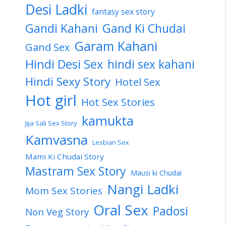
Desi Ladki
fantasy sex story
Gandi Kahani
Gand Ki Chudai
Garam Kahani
Gand Sex
Hindi Desi Sex
hindi sex kahani
Hindi Sexy Story
Hotel Sex
Hot girl
Hot Sex Stories
kamukta
Jija Sali Sex Story
Kamvasna
Lesbian Sex
Mami Ki Chudai Story
Mastram Sex Story
Mausi ki Chudai
Nangi Ladki
Mom Sex Stories
Oral Sex
Padosi
Non Veg Story