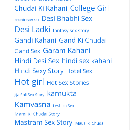
College Girl
Chudai Ki Kahani
Desi Bhabhi Sex
crossdresser sex
Desi Ladki
fantasy sex story
Gandi Kahani
Gand Ki Chudai
Garam Kahani
Gand Sex
Hindi Desi Sex
hindi sex kahani
Hindi Sexy Story
Hotel Sex
Hot girl
Hot Sex Stories
kamukta
Jija Sali Sex Story
Kamvasna
Lesbian Sex
Mami Ki Chudai Story
Mastram Sex Story
Mausi ki Chudai