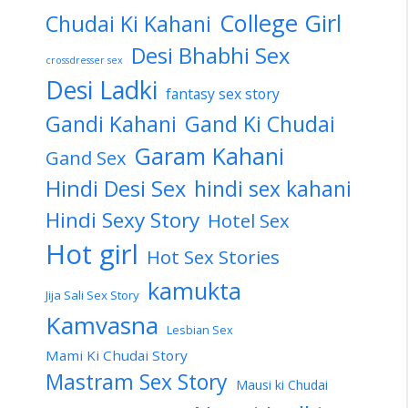
College Girl
Chudai Ki Kahani
Desi Bhabhi Sex
crossdresser sex
Desi Ladki
fantasy sex story
Gandi Kahani
Gand Ki Chudai
Garam Kahani
Gand Sex
Hindi Desi Sex
hindi sex kahani
Hindi Sexy Story
Hotel Sex
Hot girl
Hot Sex Stories
kamukta
Jija Sali Sex Story
Kamvasna
Lesbian Sex
Mami Ki Chudai Story
Mastram Sex Story
Mausi ki Chudai