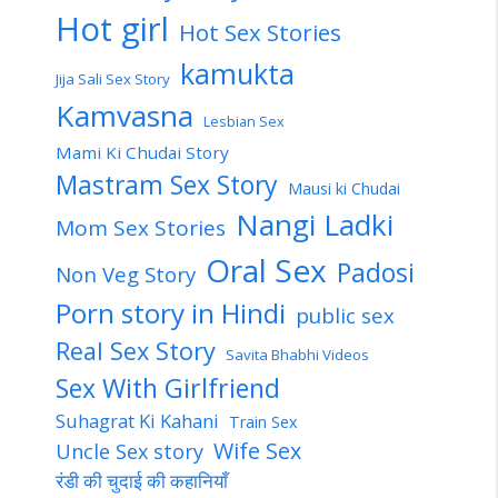
Hot girl
Hot Sex Stories
kamukta
Jija Sali Sex Story
Kamvasna
Lesbian Sex
Mami Ki Chudai Story
Mastram Sex Story
Mausi ki Chudai
Nangi Ladki
Mom Sex Stories
Oral Sex
Padosi
Non Veg Story
Porn story in Hindi
public sex
Real Sex Story
Savita Bhabhi Videos
Sex With Girlfriend
Suhagrat Ki Kahani
Train Sex
Wife Sex
Uncle Sex story
रंडी की चुदाई की कहानियाँ