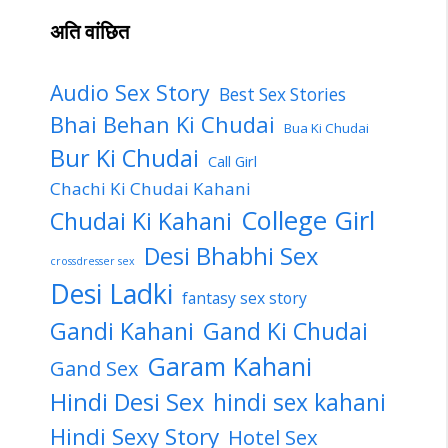
अति वांछित
Audio Sex Story
Best Sex Stories
Bhai Behan Ki Chudai
Bua Ki Chudai
Bur Ki Chudai
Call Girl
Chachi Ki Chudai Kahani
College Girl
Chudai Ki Kahani
Desi Bhabhi Sex
crossdresser sex
Desi Ladki
fantasy sex story
Gandi Kahani
Gand Ki Chudai
Garam Kahani
Gand Sex
Hindi Desi Sex
hindi sex kahani
Hindi Sexy Story
Hotel Sex