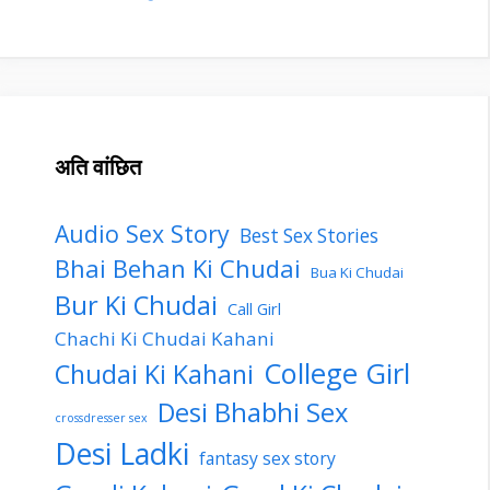
अति वांछित
Audio Sex Story
Best Sex Stories
Bhai Behan Ki Chudai
Bua Ki Chudai
Bur Ki Chudai
Call Girl
Chachi Ki Chudai Kahani
College Girl
Chudai Ki Kahani
Desi Bhabhi Sex
crossdresser sex
Desi Ladki
fantasy sex story