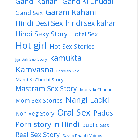
Gandi Kahani
Gand Ki Chudai
Garam Kahani
Gand Sex
Hindi Desi Sex
hindi sex kahani
Hindi Sexy Story
Hotel Sex
Hot girl
Hot Sex Stories
kamukta
Jija Sali Sex Story
Kamvasna
Lesbian Sex
Mami Ki Chudai Story
Mastram Sex Story
Mausi ki Chudai
Nangi Ladki
Mom Sex Stories
Oral Sex
Padosi
Non Veg Story
Porn story in Hindi
public sex
Real Sex Story
Savita Bhabhi Videos