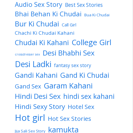
Audio Sex Story
Best Sex Stories
Bhai Behan Ki Chudai
Bua Ki Chudai
Bur Ki Chudai
Call Girl
Chachi Ki Chudai Kahani
College Girl
Chudai Ki Kahani
Desi Bhabhi Sex
crossdresser sex
Desi Ladki
fantasy sex story
Gandi Kahani
Gand Ki Chudai
Garam Kahani
Gand Sex
Hindi Desi Sex
hindi sex kahani
Hindi Sexy Story
Hotel Sex
Hot girl
Hot Sex Stories
kamukta
Jija Sali Sex Story