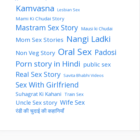
Kamvasna
Lesbian Sex
Mami Ki Chudai Story
Mastram Sex Story
Mausi ki Chudai
Nangi Ladki
Mom Sex Stories
Oral Sex
Padosi
Non Veg Story
Porn story in Hindi
public sex
Real Sex Story
Savita Bhabhi Videos
Sex With Girlfriend
Suhagrat Ki Kahani
Train Sex
Wife Sex
Uncle Sex story
रंडी की चुदाई की कहानियाँ