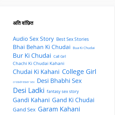
अति वांछित
Audio Sex Story
Best Sex Stories
Bhai Behan Ki Chudai
Bua Ki Chudai
Bur Ki Chudai
Call Girl
Chachi Ki Chudai Kahani
College Girl
Chudai Ki Kahani
Desi Bhabhi Sex
crossdresser sex
Desi Ladki
fantasy sex story
Gandi Kahani
Gand Ki Chudai
Garam Kahani
Gand Sex