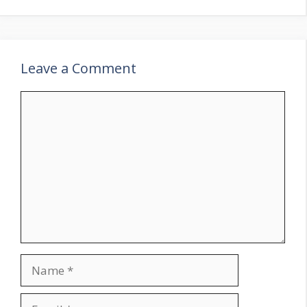
Leave a Comment
Comment
Name
Email