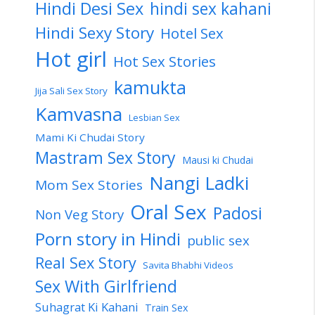
Hindi Desi Sex
hindi sex kahani
Hindi Sexy Story
Hotel Sex
Hot girl
Hot Sex Stories
kamukta
Jija Sali Sex Story
Kamvasna
Lesbian Sex
Mami Ki Chudai Story
Mastram Sex Story
Mausi ki Chudai
Nangi Ladki
Mom Sex Stories
Oral Sex
Padosi
Non Veg Story
Porn story in Hindi
public sex
Real Sex Story
Savita Bhabhi Videos
Sex With Girlfriend
Suhagrat Ki Kahani
Train Sex