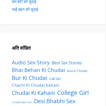
बाप बेटी की चुदाई
भाई-बहन की चुदाई
अति वांछित
Audio Sex Story
Best Sex Stories
Bhai Behan Ki Chudai
Bua Ki Chudai
Bur Ki Chudai
Call Girl
Chachi Ki Chudai Kahani
College Girl
Chudai Ki Kahani
Desi Bhabhi Sex
crossdresser sex