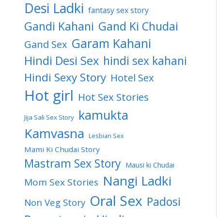
Desi Ladki
fantasy sex story
Gandi Kahani
Gand Ki Chudai
Garam Kahani
Gand Sex
Hindi Desi Sex
hindi sex kahani
Hindi Sexy Story
Hotel Sex
Hot girl
Hot Sex Stories
kamukta
Jija Sali Sex Story
Kamvasna
Lesbian Sex
Mami Ki Chudai Story
Mastram Sex Story
Mausi ki Chudai
Nangi Ladki
Mom Sex Stories
Oral Sex
Padosi
Non Veg Story