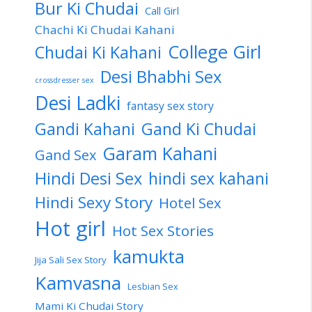
Bur Ki Chudai
Call Girl
Chachi Ki Chudai Kahani
College Girl
Chudai Ki Kahani
Desi Bhabhi Sex
crossdresser sex
Desi Ladki
fantasy sex story
Gandi Kahani
Gand Ki Chudai
Garam Kahani
Gand Sex
Hindi Desi Sex
hindi sex kahani
Hindi Sexy Story
Hotel Sex
Hot girl
Hot Sex Stories
kamukta
Jija Sali Sex Story
Kamvasna
Lesbian Sex
Mami Ki Chudai Story