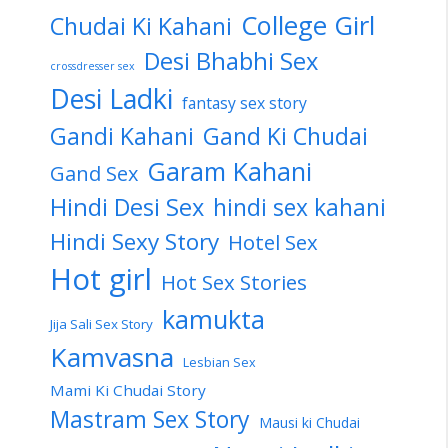
College Girl
Chudai Ki Kahani
Desi Bhabhi Sex
crossdresser sex
Desi Ladki
fantasy sex story
Gandi Kahani
Gand Ki Chudai
Garam Kahani
Gand Sex
Hindi Desi Sex
hindi sex kahani
Hindi Sexy Story
Hotel Sex
Hot girl
Hot Sex Stories
kamukta
Jija Sali Sex Story
Kamvasna
Lesbian Sex
Mami Ki Chudai Story
Mastram Sex Story
Mausi ki Chudai