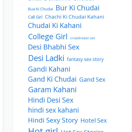
Bur Ki Chudai
Bua Ki Chudai
Chachi Ki Chudai Kahani
Call Girl
Chudai Ki Kahani
College Girl
crossdresser sex
Desi Bhabhi Sex
Desi Ladki
fantasy sex story
Gandi Kahani
Gand Ki Chudai
Gand Sex
Garam Kahani
Hindi Desi Sex
hindi sex kahani
Hindi Sexy Story
Hotel Sex
Hot girl