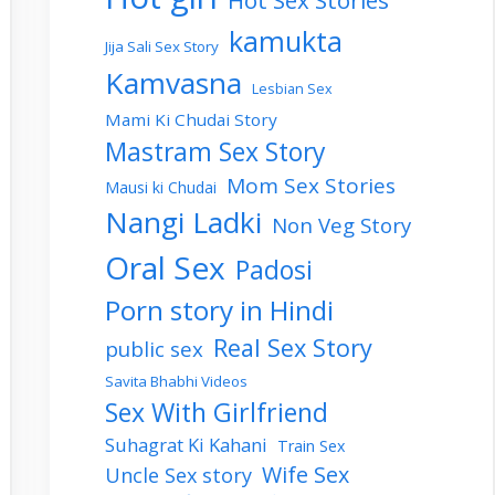
Hot Sex Stories
kamukta
Jija Sali Sex Story
Kamvasna
Lesbian Sex
Mami Ki Chudai Story
Mastram Sex Story
Mom Sex Stories
Mausi ki Chudai
Nangi Ladki
Non Veg Story
Oral Sex
Padosi
Porn story in Hindi
Real Sex Story
public sex
Savita Bhabhi Videos
Sex With Girlfriend
Suhagrat Ki Kahani
Train Sex
Wife Sex
Uncle Sex story