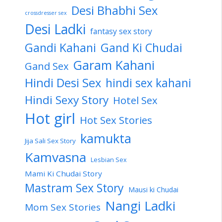
Desi Bhabhi Sex
crossdresser sex
Desi Ladki
fantasy sex story
Gandi Kahani
Gand Ki Chudai
Garam Kahani
Gand Sex
Hindi Desi Sex
hindi sex kahani
Hindi Sexy Story
Hotel Sex
Hot girl
Hot Sex Stories
kamukta
Jija Sali Sex Story
Kamvasna
Lesbian Sex
Mami Ki Chudai Story
Mastram Sex Story
Mausi ki Chudai
Nangi Ladki
Mom Sex Stories