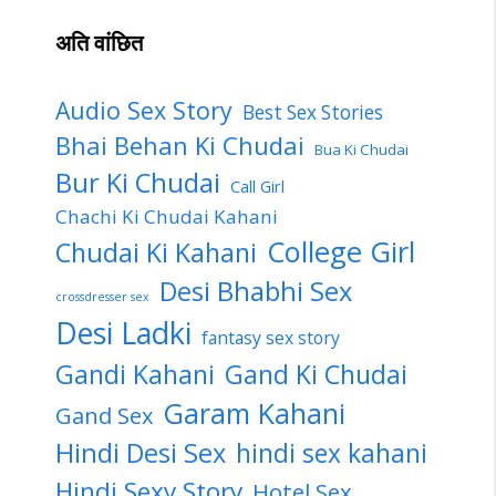
अति वांछित
Audio Sex Story
Best Sex Stories
Bhai Behan Ki Chudai
Bua Ki Chudai
Bur Ki Chudai
Call Girl
Chachi Ki Chudai Kahani
College Girl
Chudai Ki Kahani
Desi Bhabhi Sex
crossdresser sex
Desi Ladki
fantasy sex story
Gandi Kahani
Gand Ki Chudai
Garam Kahani
Gand Sex
Hindi Desi Sex
hindi sex kahani
Hindi Sexy Story
Hotel Sex