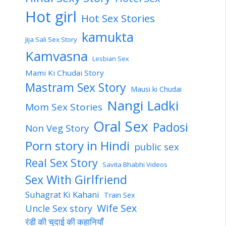
Hot girl
Hot Sex Stories
kamukta
Jija Sali Sex Story
Kamvasna
Lesbian Sex
Mami Ki Chudai Story
Mastram Sex Story
Mausi ki Chudai
Nangi Ladki
Mom Sex Stories
Oral Sex
Padosi
Non Veg Story
Porn story in Hindi
public sex
Real Sex Story
Savita Bhabhi Videos
Sex With Girlfriend
Suhagrat Ki Kahani
Train Sex
Wife Sex
Uncle Sex story
रंडी की चुदाई की कहानियाँ