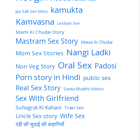
kamukta
Jija Sali Sex Story
Kamvasna
Lesbian Sex
Mami Ki Chudai Story
Mastram Sex Story
Mausi ki Chudai
Nangi Ladki
Mom Sex Stories
Oral Sex
Padosi
Non Veg Story
Porn story in Hindi
public sex
Real Sex Story
Savita Bhabhi Videos
Sex With Girlfriend
Suhagrat Ki Kahani
Train Sex
Wife Sex
Uncle Sex story
रंडी की चुदाई की कहानियाँ