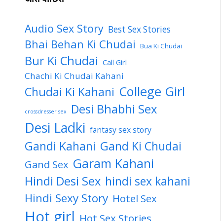
Audio Sex Story
Best Sex Stories
Bhai Behan Ki Chudai
Bua Ki Chudai
Bur Ki Chudai
Call Girl
Chachi Ki Chudai Kahani
College Girl
Chudai Ki Kahani
Desi Bhabhi Sex
crossdresser sex
Desi Ladki
fantasy sex story
Gandi Kahani
Gand Ki Chudai
Garam Kahani
Gand Sex
Hindi Desi Sex
hindi sex kahani
Hindi Sexy Story
Hotel Sex
Hot girl
Hot Sex Stories