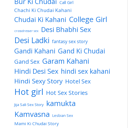
Bur Ki Chudai
Call Girl
Chachi Ki Chudai Kahani
College Girl
Chudai Ki Kahani
Desi Bhabhi Sex
crossdresser sex
Desi Ladki
fantasy sex story
Gandi Kahani
Gand Ki Chudai
Garam Kahani
Gand Sex
Hindi Desi Sex
hindi sex kahani
Hindi Sexy Story
Hotel Sex
Hot girl
Hot Sex Stories
kamukta
Jija Sali Sex Story
Kamvasna
Lesbian Sex
Mami Ki Chudai Story