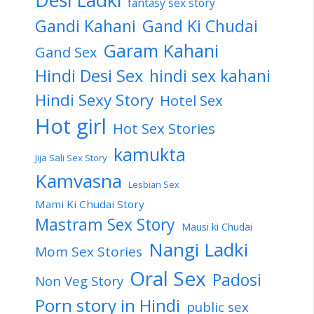
fantasy sex story
Gandi Kahani
Gand Ki Chudai
Garam Kahani
Gand Sex
Hindi Desi Sex
hindi sex kahani
Hindi Sexy Story
Hotel Sex
Hot girl
Hot Sex Stories
kamukta
Jija Sali Sex Story
Kamvasna
Lesbian Sex
Mami Ki Chudai Story
Mastram Sex Story
Mausi ki Chudai
Nangi Ladki
Mom Sex Stories
Oral Sex
Padosi
Non Veg Story
Porn story in Hindi
public sex