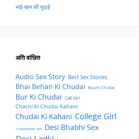
भाई-बहन की चुदाई
अति वांछित
Audio Sex Story
Best Sex Stories
Bhai Behan Ki Chudai
Bua Ki Chudai
Bur Ki Chudai
Call Girl
Chachi Ki Chudai Kahani
College Girl
Chudai Ki Kahani
Desi Bhabhi Sex
crossdresser sex
Desi Ladki