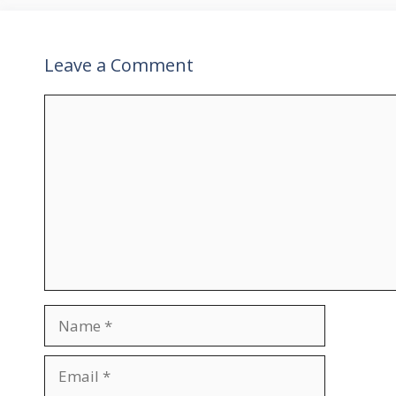
Leave a Comment
Comment
Name
Email