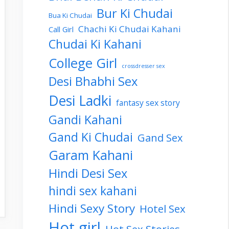
Bur Ki Chudai
Bua Ki Chudai
Chachi Ki Chudai Kahani
Call Girl
Chudai Ki Kahani
College Girl
crossdresser sex
Desi Bhabhi Sex
Desi Ladki
fantasy sex story
Gandi Kahani
Gand Ki Chudai
Gand Sex
Garam Kahani
Hindi Desi Sex
hindi sex kahani
Hindi Sexy Story
Hotel Sex
Hot girl