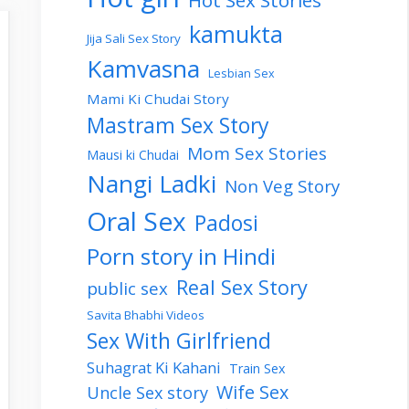
Hot Sex Stories
kamukta
Jija Sali Sex Story
Kamvasna
Lesbian Sex
Mami Ki Chudai Story
Mastram Sex Story
Mom Sex Stories
Mausi ki Chudai
Nangi Ladki
Non Veg Story
Oral Sex
Padosi
Porn story in Hindi
Real Sex Story
public sex
Savita Bhabhi Videos
Sex With Girlfriend
Suhagrat Ki Kahani
Train Sex
Wife Sex
Uncle Sex story