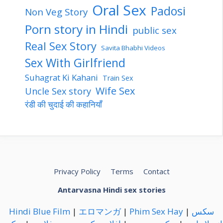
Oral Sex
Padosi
Non Veg Story
Porn story in Hindi
public sex
Real Sex Story
Savita Bhabhi Videos
Sex With Girlfriend
Suhagrat Ki Kahani
Train Sex
Wife Sex
Uncle Sex story
रंडी की चुदाई की कहानियाँ
Privacy Policy
Terms
Contact
Antarvasna Hindi sex stories
Hindi Blue Film
|
エロマンガ
|
Phim Sex Hay
|
سكس