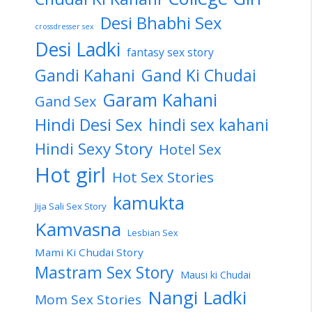
Desi Bhabhi Sex
crossdresser sex
Desi Ladki
fantasy sex story
Gandi Kahani
Gand Ki Chudai
Garam Kahani
Gand Sex
Hindi Desi Sex
hindi sex kahani
Hindi Sexy Story
Hotel Sex
Hot girl
Hot Sex Stories
kamukta
Jija Sali Sex Story
Kamvasna
Lesbian Sex
Mami Ki Chudai Story
Mastram Sex Story
Mausi ki Chudai
Nangi Ladki
Mom Sex Stories