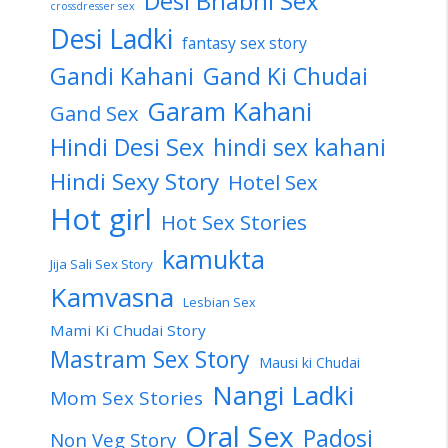
Desi Bhabhi Sex
crossdresser sex
Desi Ladki
fantasy sex story
Gandi Kahani
Gand Ki Chudai
Garam Kahani
Gand Sex
Hindi Desi Sex
hindi sex kahani
Hindi Sexy Story
Hotel Sex
Hot girl
Hot Sex Stories
kamukta
Jija Sali Sex Story
Kamvasna
Lesbian Sex
Mami Ki Chudai Story
Mastram Sex Story
Mausi ki Chudai
Nangi Ladki
Mom Sex Stories
Oral Sex
Padosi
Non Veg Story