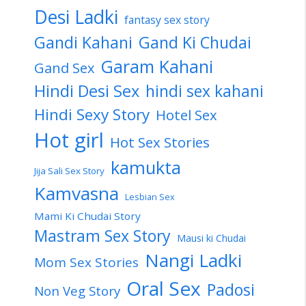
Desi Ladki
fantasy sex story
Gandi Kahani
Gand Ki Chudai
Garam Kahani
Gand Sex
Hindi Desi Sex
hindi sex kahani
Hindi Sexy Story
Hotel Sex
Hot girl
Hot Sex Stories
kamukta
Jija Sali Sex Story
Kamvasna
Lesbian Sex
Mami Ki Chudai Story
Mastram Sex Story
Mausi ki Chudai
Nangi Ladki
Mom Sex Stories
Oral Sex
Padosi
Non Veg Story