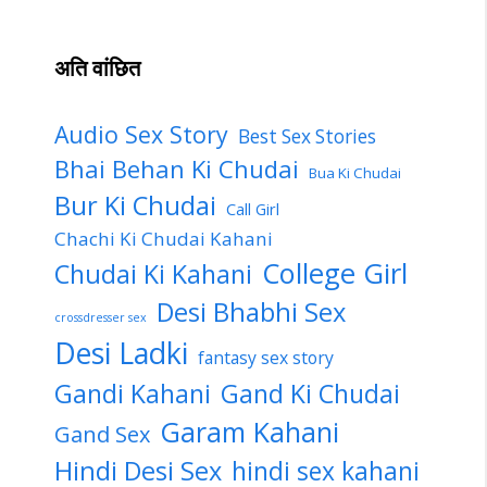
अति वांछित
Audio Sex Story
Best Sex Stories
Bhai Behan Ki Chudai
Bua Ki Chudai
Bur Ki Chudai
Call Girl
Chachi Ki Chudai Kahani
College Girl
Chudai Ki Kahani
Desi Bhabhi Sex
crossdresser sex
Desi Ladki
fantasy sex story
Gandi Kahani
Gand Ki Chudai
Garam Kahani
Gand Sex
Hindi Desi Sex
hindi sex kahani