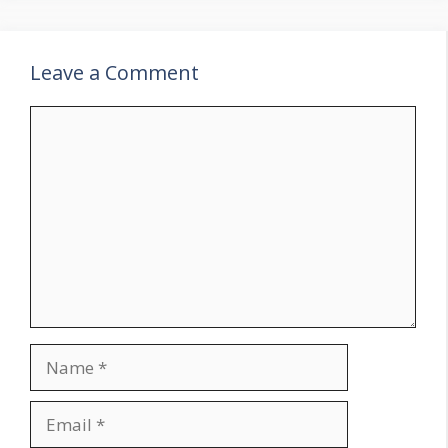
Leave a Comment
Comment
Name
Email