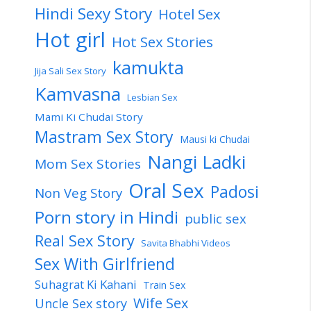
Hindi Sexy Story
Hotel Sex
Hot girl
Hot Sex Stories
kamukta
Jija Sali Sex Story
Kamvasna
Lesbian Sex
Mami Ki Chudai Story
Mastram Sex Story
Mausi ki Chudai
Nangi Ladki
Mom Sex Stories
Oral Sex
Padosi
Non Veg Story
Porn story in Hindi
public sex
Real Sex Story
Savita Bhabhi Videos
Sex With Girlfriend
Suhagrat Ki Kahani
Train Sex
Wife Sex
Uncle Sex story