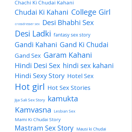
Chachi Ki Chudai Kahani
College Girl
Chudai Ki Kahani
Desi Bhabhi Sex
crossdresser sex
Desi Ladki
fantasy sex story
Gandi Kahani
Gand Ki Chudai
Garam Kahani
Gand Sex
Hindi Desi Sex
hindi sex kahani
Hindi Sexy Story
Hotel Sex
Hot girl
Hot Sex Stories
kamukta
Jija Sali Sex Story
Kamvasna
Lesbian Sex
Mami Ki Chudai Story
Mastram Sex Story
Mausi ki Chudai