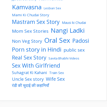
Kamvasna
Lesbian Sex
Mami Ki Chudai Story
Mastram Sex Story
Mausi ki Chudai
Nangi Ladki
Mom Sex Stories
Oral Sex
Padosi
Non Veg Story
Porn story in Hindi
public sex
Real Sex Story
Savita Bhabhi Videos
Sex With Girlfriend
Suhagrat Ki Kahani
Train Sex
Wife Sex
Uncle Sex story
रंडी की चुदाई की कहानियाँ