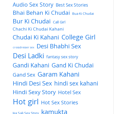
Audio Sex Story
Best Sex Stories
Bhai Behan Ki Chudai
Bua Ki Chudai
Bur Ki Chudai
Call Girl
Chachi Ki Chudai Kahani
College Girl
Chudai Ki Kahani
Desi Bhabhi Sex
crossdresser sex
Desi Ladki
fantasy sex story
Gandi Kahani
Gand Ki Chudai
Garam Kahani
Gand Sex
Hindi Desi Sex
hindi sex kahani
Hindi Sexy Story
Hotel Sex
Hot girl
Hot Sex Stories
kamukta
Jija Sali Sex Story