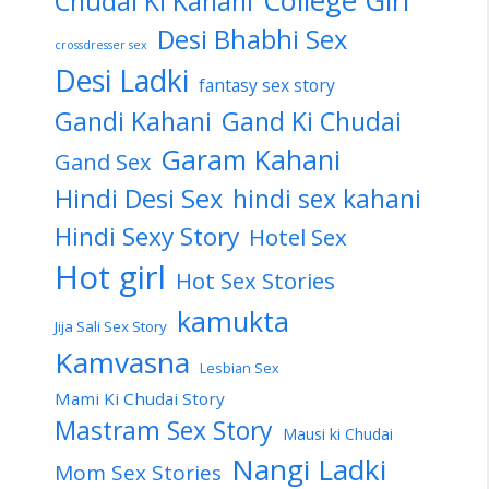
Chudai Ki Kahani
Desi Bhabhi Sex
crossdresser sex
Desi Ladki
fantasy sex story
Gandi Kahani
Gand Ki Chudai
Garam Kahani
Gand Sex
Hindi Desi Sex
hindi sex kahani
Hindi Sexy Story
Hotel Sex
Hot girl
Hot Sex Stories
kamukta
Jija Sali Sex Story
Kamvasna
Lesbian Sex
Mami Ki Chudai Story
Mastram Sex Story
Mausi ki Chudai
Nangi Ladki
Mom Sex Stories