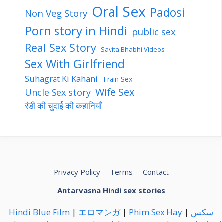
Oral Sex
Padosi
Non Veg Story
Porn story in Hindi
public sex
Real Sex Story
Savita Bhabhi Videos
Sex With Girlfriend
Suhagrat Ki Kahani
Train Sex
Wife Sex
Uncle Sex story
रंडी की चुदाई की कहानियाँ
Privacy Policy
Terms
Contact
Antarvasna Hindi sex stories
Hindi Blue Film
|
エロマンガ
|
Phim Sex Hay
|
سكس