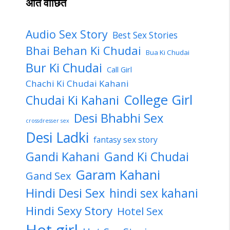
अति वांछित
Audio Sex Story
Best Sex Stories
Bhai Behan Ki Chudai
Bua Ki Chudai
Bur Ki Chudai
Call Girl
Chachi Ki Chudai Kahani
College Girl
Chudai Ki Kahani
Desi Bhabhi Sex
crossdresser sex
Desi Ladki
fantasy sex story
Gandi Kahani
Gand Ki Chudai
Garam Kahani
Gand Sex
Hindi Desi Sex
hindi sex kahani
Hindi Sexy Story
Hotel Sex
Hot girl