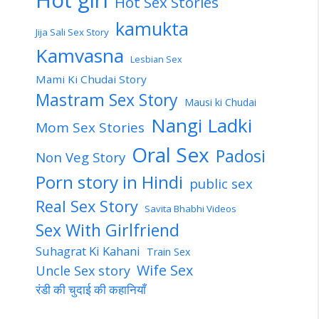
Hot Sex Stories
kamukta
Jija Sali Sex Story
Kamvasna
Lesbian Sex
Mami Ki Chudai Story
Mastram Sex Story
Mausi ki Chudai
Nangi Ladki
Mom Sex Stories
Oral Sex
Padosi
Non Veg Story
Porn story in Hindi
public sex
Real Sex Story
Savita Bhabhi Videos
Sex With Girlfriend
Suhagrat Ki Kahani
Train Sex
Wife Sex
Uncle Sex story
रंडी की चुदाई की कहानियाँ