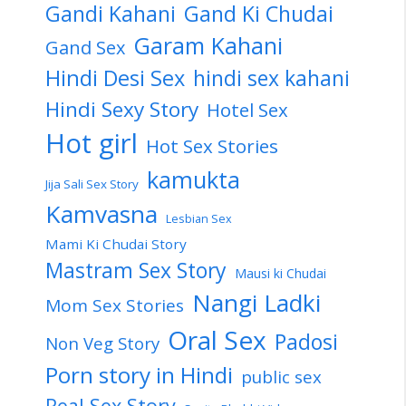
Gandi Kahani
Gand Ki Chudai
Garam Kahani
Gand Sex
Hindi Desi Sex
hindi sex kahani
Hindi Sexy Story
Hotel Sex
Hot girl
Hot Sex Stories
kamukta
Jija Sali Sex Story
Kamvasna
Lesbian Sex
Mami Ki Chudai Story
Mastram Sex Story
Mausi ki Chudai
Nangi Ladki
Mom Sex Stories
Oral Sex
Padosi
Non Veg Story
Porn story in Hindi
public sex
Real Sex Story