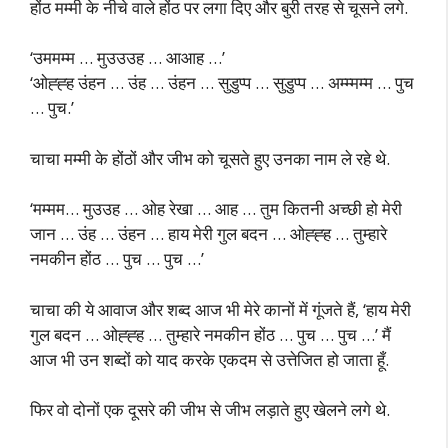
होंठ मम्मी के नीचे वाले होंठ पर लगा दिए और बुरी तरह से चूसने लगे.
‘उममम्म … मुउउउह … आआह …’
‘ओह्ह्ह उंहन … उंह … उंहन … सुडुप्प … सुडुप्प … अम्म्मम्म … पुच
… पुच.’
चाचा मम्मी के होंठों और जीभ को चूसते हुए उनका नाम ले रहे थे.
‘मम्मम… मुउउह … ओह रेखा … आह … तुम कितनी अच्छी हो मेरी
जान … उंह … उंहन … हाय मेरी गुल बदन … ओह्ह्ह … तुम्हारे
नमकीन होंठ … पुच … पुच …’
चाचा की ये आवाज और शब्द आज भी मेरे कानों में गूंजते हैं, ‘हाय मेरी
गुल बदन … ओह्ह्ह … तुम्हारे नमकीन होंठ … पुच … पुच …’ मैं
आज भी उन शब्दों को याद करके एकदम से उत्तेजित हो जाता हूँ.
फिर वो दोनों एक दूसरे की जीभ से जीभ लड़ाते हुए खेलने लगे थे.