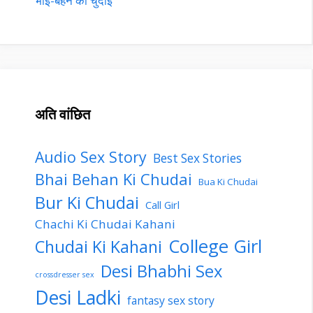
भाई-बहन की चुदाई
अति वांछित
Audio Sex Story
Best Sex Stories
Bhai Behan Ki Chudai
Bua Ki Chudai
Bur Ki Chudai
Call Girl
Chachi Ki Chudai Kahani
College Girl
Chudai Ki Kahani
Desi Bhabhi Sex
crossdresser sex
Desi Ladki
fantasy sex story