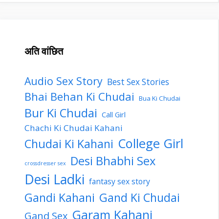
अति वांछित
Audio Sex Story
Best Sex Stories
Bhai Behan Ki Chudai
Bua Ki Chudai
Bur Ki Chudai
Call Girl
Chachi Ki Chudai Kahani
College Girl
Chudai Ki Kahani
Desi Bhabhi Sex
crossdresser sex
Desi Ladki
fantasy sex story
Gandi Kahani
Gand Ki Chudai
Garam Kahani
Gand Sex