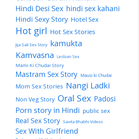
Hindi Desi Sex
hindi sex kahani
Hindi Sexy Story
Hotel Sex
Hot girl
Hot Sex Stories
kamukta
Jija Sali Sex Story
Kamvasna
Lesbian Sex
Mami Ki Chudai Story
Mastram Sex Story
Mausi ki Chudai
Nangi Ladki
Mom Sex Stories
Oral Sex
Padosi
Non Veg Story
Porn story in Hindi
public sex
Real Sex Story
Savita Bhabhi Videos
Sex With Girlfriend