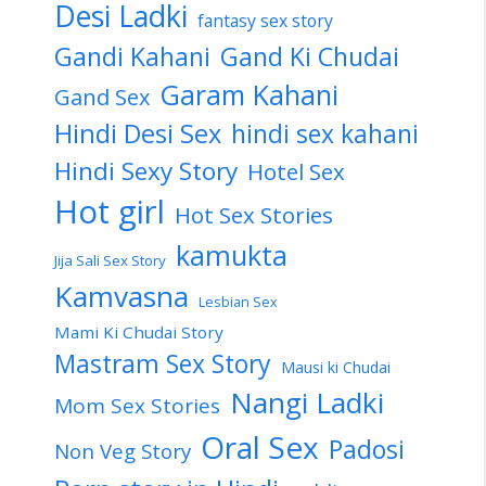
Desi Ladki
fantasy sex story
Gandi Kahani
Gand Ki Chudai
Garam Kahani
Gand Sex
Hindi Desi Sex
hindi sex kahani
Hindi Sexy Story
Hotel Sex
Hot girl
Hot Sex Stories
kamukta
Jija Sali Sex Story
Kamvasna
Lesbian Sex
Mami Ki Chudai Story
Mastram Sex Story
Mausi ki Chudai
Nangi Ladki
Mom Sex Stories
Oral Sex
Padosi
Non Veg Story