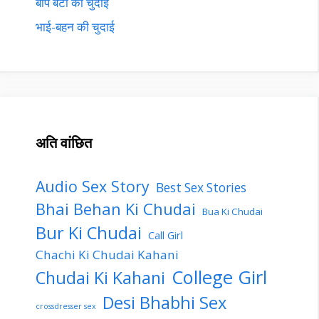
बाप बेटी की चुदाई
भाई-बहन की चुदाई
अति वांछित
Audio Sex Story
Best Sex Stories
Bhai Behan Ki Chudai
Bua Ki Chudai
Bur Ki Chudai
Call Girl
Chachi Ki Chudai Kahani
College Girl
Chudai Ki Kahani
Desi Bhabhi Sex
crossdresser sex