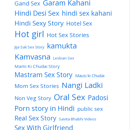
Garam Kahani
Gand Sex
Hindi Desi Sex
hindi sex kahani
Hindi Sexy Story
Hotel Sex
Hot girl
Hot Sex Stories
kamukta
Jija Sali Sex Story
Kamvasna
Lesbian Sex
Mami Ki Chudai Story
Mastram Sex Story
Mausi ki Chudai
Nangi Ladki
Mom Sex Stories
Oral Sex
Padosi
Non Veg Story
Porn story in Hindi
public sex
Real Sex Story
Savita Bhabhi Videos
Sex With Girlfriend