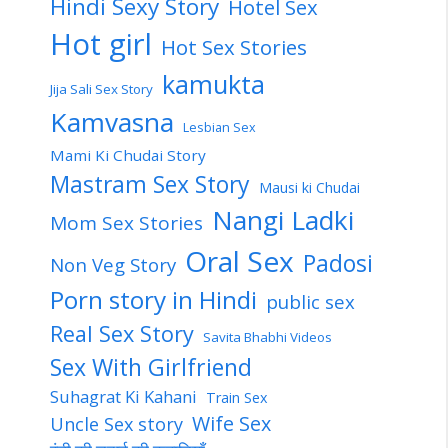
Hindi Sexy Story
Hotel Sex
Hot girl
Hot Sex Stories
kamukta
Jija Sali Sex Story
Kamvasna
Lesbian Sex
Mami Ki Chudai Story
Mastram Sex Story
Mausi ki Chudai
Nangi Ladki
Mom Sex Stories
Oral Sex
Padosi
Non Veg Story
Porn story in Hindi
public sex
Real Sex Story
Savita Bhabhi Videos
Sex With Girlfriend
Suhagrat Ki Kahani
Train Sex
Wife Sex
Uncle Sex story