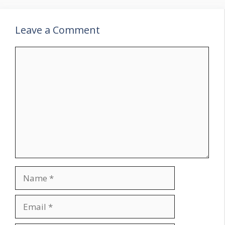
Leave a Comment
Comment
Name
Email