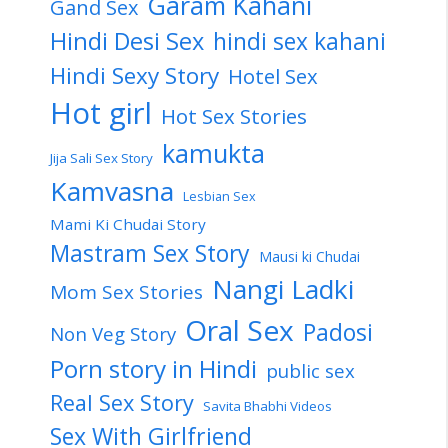
Garam Kahani
Gand Sex
Hindi Desi Sex
hindi sex kahani
Hindi Sexy Story
Hotel Sex
Hot girl
Hot Sex Stories
kamukta
Jija Sali Sex Story
Kamvasna
Lesbian Sex
Mami Ki Chudai Story
Mastram Sex Story
Mausi ki Chudai
Nangi Ladki
Mom Sex Stories
Oral Sex
Padosi
Non Veg Story
Porn story in Hindi
public sex
Real Sex Story
Savita Bhabhi Videos
Sex With Girlfriend