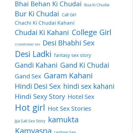
Bhai Behan Ki Chudai
Bua Ki Chudai
Bur Ki Chudai
Call Girl
Chachi Ki Chudai Kahani
College Girl
Chudai Ki Kahani
Desi Bhabhi Sex
crossdresser sex
Desi Ladki
fantasy sex story
Gandi Kahani
Gand Ki Chudai
Garam Kahani
Gand Sex
Hindi Desi Sex
hindi sex kahani
Hindi Sexy Story
Hotel Sex
Hot girl
Hot Sex Stories
kamukta
Jija Sali Sex Story
Kamvasna
Lesbian Sex