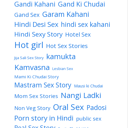
Gandi Kahani
Gand Ki Chudai
Garam Kahani
Gand Sex
Hindi Desi Sex
hindi sex kahani
Hindi Sexy Story
Hotel Sex
Hot girl
Hot Sex Stories
kamukta
Jija Sali Sex Story
Kamvasna
Lesbian Sex
Mami Ki Chudai Story
Mastram Sex Story
Mausi ki Chudai
Nangi Ladki
Mom Sex Stories
Oral Sex
Padosi
Non Veg Story
Porn story in Hindi
public sex
Real Sex Story