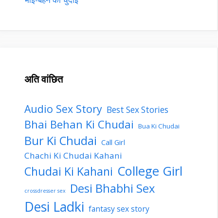
अति वांछित
Audio Sex Story
Best Sex Stories
Bhai Behan Ki Chudai
Bua Ki Chudai
Bur Ki Chudai
Call Girl
Chachi Ki Chudai Kahani
College Girl
Chudai Ki Kahani
Desi Bhabhi Sex
crossdresser sex
Desi Ladki
fantasy sex story