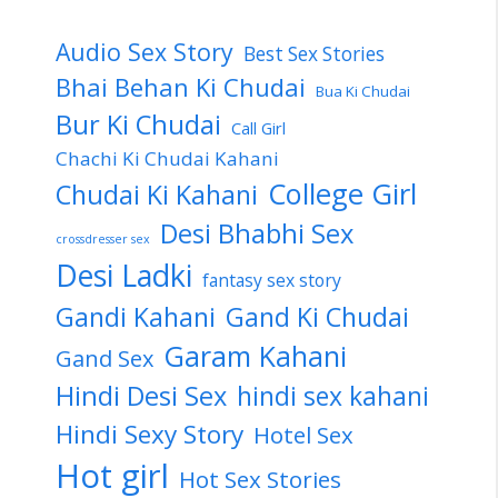
Audio Sex Story
Best Sex Stories
Bhai Behan Ki Chudai
Bua Ki Chudai
Bur Ki Chudai
Call Girl
Chachi Ki Chudai Kahani
College Girl
Chudai Ki Kahani
Desi Bhabhi Sex
crossdresser sex
Desi Ladki
fantasy sex story
Gandi Kahani
Gand Ki Chudai
Garam Kahani
Gand Sex
Hindi Desi Sex
hindi sex kahani
Hindi Sexy Story
Hotel Sex
Hot girl
Hot Sex Stories