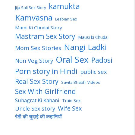
kamukta
Jija Sali Sex Story
Kamvasna
Lesbian Sex
Mami Ki Chudai Story
Mastram Sex Story
Mausi ki Chudai
Nangi Ladki
Mom Sex Stories
Oral Sex
Padosi
Non Veg Story
Porn story in Hindi
public sex
Real Sex Story
Savita Bhabhi Videos
Sex With Girlfriend
Suhagrat Ki Kahani
Train Sex
Wife Sex
Uncle Sex story
रंडी की चुदाई की कहानियाँ