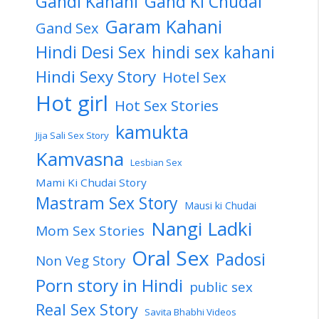
Gandi Kahani
Gand Ki Chudai
Garam Kahani
Gand Sex
Hindi Desi Sex
hindi sex kahani
Hindi Sexy Story
Hotel Sex
Hot girl
Hot Sex Stories
kamukta
Jija Sali Sex Story
Kamvasna
Lesbian Sex
Mami Ki Chudai Story
Mastram Sex Story
Mausi ki Chudai
Nangi Ladki
Mom Sex Stories
Oral Sex
Padosi
Non Veg Story
Porn story in Hindi
public sex
Real Sex Story
Savita Bhabhi Videos