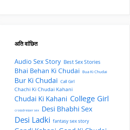
अति वांछित
Audio Sex Story
Best Sex Stories
Bhai Behan Ki Chudai
Bua Ki Chudai
Bur Ki Chudai
Call Girl
Chachi Ki Chudai Kahani
College Girl
Chudai Ki Kahani
Desi Bhabhi Sex
crossdresser sex
Desi Ladki
fantasy sex story