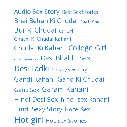
Audio Sex Story
Best Sex Stories
Bhai Behan Ki Chudai
Bua Ki Chudai
Bur Ki Chudai
Call Girl
Chachi Ki Chudai Kahani
College Girl
Chudai Ki Kahani
Desi Bhabhi Sex
crossdresser sex
Desi Ladki
fantasy sex story
Gandi Kahani
Gand Ki Chudai
Garam Kahani
Gand Sex
Hindi Desi Sex
hindi sex kahani
Hindi Sexy Story
Hotel Sex
Hot girl
Hot Sex Stories