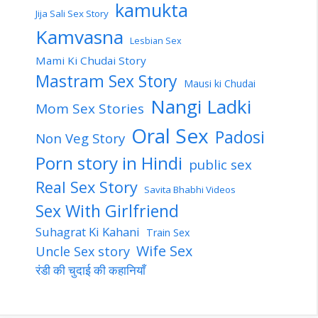
kamukta
Jija Sali Sex Story
Kamvasna
Lesbian Sex
Mami Ki Chudai Story
Mastram Sex Story
Mausi ki Chudai
Nangi Ladki
Mom Sex Stories
Oral Sex
Padosi
Non Veg Story
Porn story in Hindi
public sex
Real Sex Story
Savita Bhabhi Videos
Sex With Girlfriend
Suhagrat Ki Kahani
Train Sex
Wife Sex
Uncle Sex story
रंडी की चुदाई की कहानियाँ