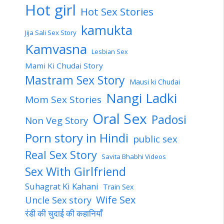
Hot girl
Hot Sex Stories
kamukta
Jija Sali Sex Story
Kamvasna
Lesbian Sex
Mami Ki Chudai Story
Mastram Sex Story
Mausi ki Chudai
Nangi Ladki
Mom Sex Stories
Oral Sex
Padosi
Non Veg Story
Porn story in Hindi
public sex
Real Sex Story
Savita Bhabhi Videos
Sex With Girlfriend
Suhagrat Ki Kahani
Train Sex
Wife Sex
Uncle Sex story
रंडी की चुदाई की कहानियाँ