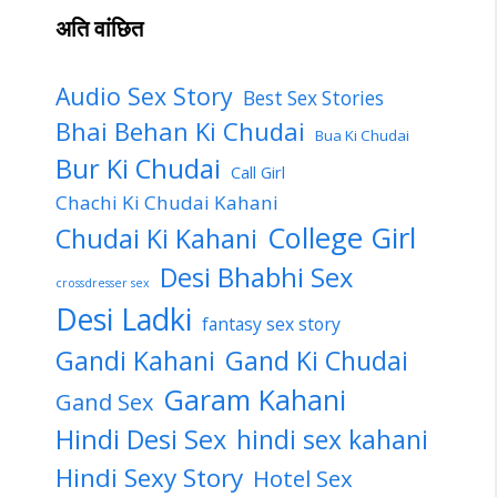
अति वांछित
Audio Sex Story
Best Sex Stories
Bhai Behan Ki Chudai
Bua Ki Chudai
Bur Ki Chudai
Call Girl
Chachi Ki Chudai Kahani
College Girl
Chudai Ki Kahani
Desi Bhabhi Sex
crossdresser sex
Desi Ladki
fantasy sex story
Gandi Kahani
Gand Ki Chudai
Garam Kahani
Gand Sex
Hindi Desi Sex
hindi sex kahani
Hindi Sexy Story
Hotel Sex