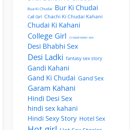
Bur Ki Chudai
Bua Ki Chudai
Chachi Ki Chudai Kahani
Call Girl
Chudai Ki Kahani
College Girl
crossdresser sex
Desi Bhabhi Sex
Desi Ladki
fantasy sex story
Gandi Kahani
Gand Ki Chudai
Gand Sex
Garam Kahani
Hindi Desi Sex
hindi sex kahani
Hindi Sexy Story
Hotel Sex
Hot girl