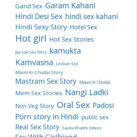
Garam Kahani
Gand Sex
Hindi Desi Sex
hindi sex kahani
Hindi Sexy Story
Hotel Sex
Hot girl
Hot Sex Stories
kamukta
Jija Sali Sex Story
Kamvasna
Lesbian Sex
Mami Ki Chudai Story
Mastram Sex Story
Mausi ki Chudai
Nangi Ladki
Mom Sex Stories
Oral Sex
Padosi
Non Veg Story
Porn story in Hindi
public sex
Real Sex Story
Savita Bhabhi Videos