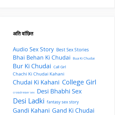
अति वांछित
Audio Sex Story
Best Sex Stories
Bhai Behan Ki Chudai
Bua Ki Chudai
Bur Ki Chudai
Call Girl
Chachi Ki Chudai Kahani
College Girl
Chudai Ki Kahani
Desi Bhabhi Sex
crossdresser sex
Desi Ladki
fantasy sex story
Gandi Kahani
Gand Ki Chudai