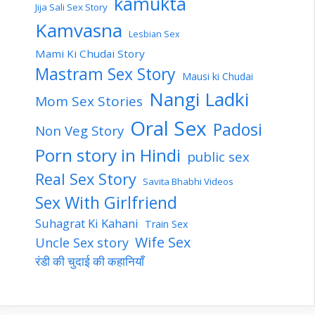
kamukta
Jija Sali Sex Story
Kamvasna
Lesbian Sex
Mami Ki Chudai Story
Mastram Sex Story
Mausi ki Chudai
Nangi Ladki
Mom Sex Stories
Oral Sex
Padosi
Non Veg Story
Porn story in Hindi
public sex
Real Sex Story
Savita Bhabhi Videos
Sex With Girlfriend
Suhagrat Ki Kahani
Train Sex
Wife Sex
Uncle Sex story
रंडी की चुदाई की कहानियाँ