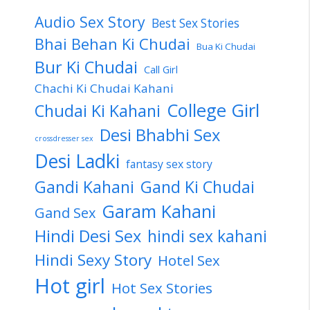
Audio Sex Story
Best Sex Stories
Bhai Behan Ki Chudai
Bua Ki Chudai
Bur Ki Chudai
Call Girl
Chachi Ki Chudai Kahani
College Girl
Chudai Ki Kahani
Desi Bhabhi Sex
crossdresser sex
Desi Ladki
fantasy sex story
Gandi Kahani
Gand Ki Chudai
Garam Kahani
Gand Sex
Hindi Desi Sex
hindi sex kahani
Hindi Sexy Story
Hotel Sex
Hot girl
Hot Sex Stories