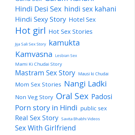
Hindi Desi Sex
hindi sex kahani
Hindi Sexy Story
Hotel Sex
Hot girl
Hot Sex Stories
kamukta
Jija Sali Sex Story
Kamvasna
Lesbian Sex
Mami Ki Chudai Story
Mastram Sex Story
Mausi ki Chudai
Nangi Ladki
Mom Sex Stories
Oral Sex
Padosi
Non Veg Story
Porn story in Hindi
public sex
Real Sex Story
Savita Bhabhi Videos
Sex With Girlfriend