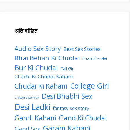
अति वांछित
Audio Sex Story
Best Sex Stories
Bhai Behan Ki Chudai
Bua Ki Chudai
Bur Ki Chudai
Call Girl
Chachi Ki Chudai Kahani
College Girl
Chudai Ki Kahani
Desi Bhabhi Sex
crossdresser sex
Desi Ladki
fantasy sex story
Gandi Kahani
Gand Ki Chudai
Garam Kahani
Gand Sex