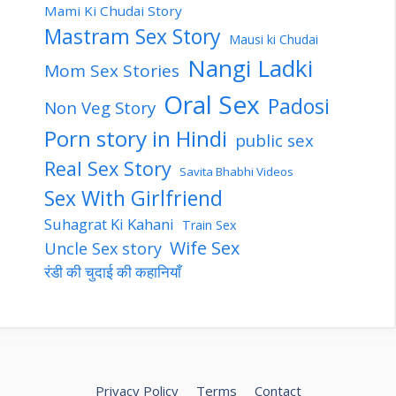
Mami Ki Chudai Story
Mastram Sex Story
Mausi ki Chudai
Nangi Ladki
Mom Sex Stories
Oral Sex
Padosi
Non Veg Story
Porn story in Hindi
public sex
Real Sex Story
Savita Bhabhi Videos
Sex With Girlfriend
Suhagrat Ki Kahani
Train Sex
Wife Sex
Uncle Sex story
रंडी की चुदाई की कहानियाँ
Privacy Policy
Terms
Contact