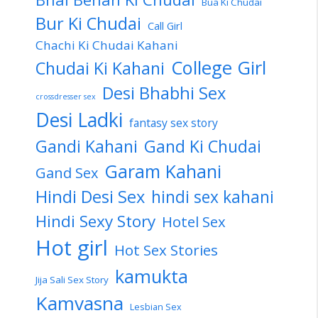
Bua Ki Chudai
Bur Ki Chudai
Call Girl
Chachi Ki Chudai Kahani
College Girl
Chudai Ki Kahani
Desi Bhabhi Sex
crossdresser sex
Desi Ladki
fantasy sex story
Gandi Kahani
Gand Ki Chudai
Garam Kahani
Gand Sex
Hindi Desi Sex
hindi sex kahani
Hindi Sexy Story
Hotel Sex
Hot girl
Hot Sex Stories
kamukta
Jija Sali Sex Story
Kamvasna
Lesbian Sex